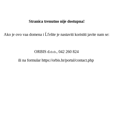
Stranica trenutno nije dostupna!
Ako je ovo vaa domena i Ĺľelite je nastaviti koristiti javite nam se:
ORBIS d.o.o., 042 260 824
ili na formular https://orbis.hr/portal/contact.php