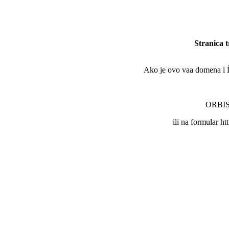
Stranica 
Ako je ovo vaa domena i Ĺľe
ORBIS 
ili na formular ht