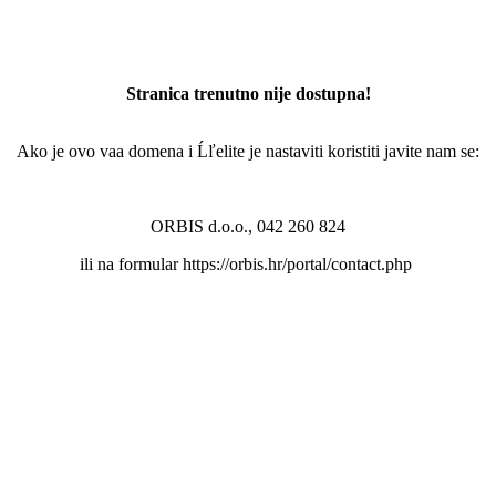
Stranica trenutno nije dostupna!
Ako je ovo vaa domena i Ĺľelite je nastaviti koristiti javite nam se:
ORBIS d.o.o., 042 260 824
ili na formular https://orbis.hr/portal/contact.php