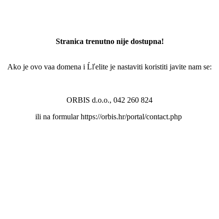
Stranica trenutno nije dostupna!
Ako je ovo vaa domena i Ĺľelite je nastaviti koristiti javite nam se:
ORBIS d.o.o., 042 260 824
ili na formular https://orbis.hr/portal/contact.php