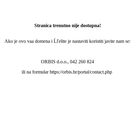
Stranica trenutno nije dostupna!
Ako je ovo vaa domena i Ĺľelite je nastaviti koristiti javite nam se:
ORBIS d.o.o., 042 260 824
ili na formular https://orbis.hr/portal/contact.php