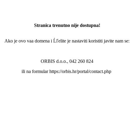
Stranica trenutno nije dostupna!
Ako je ovo vaa domena i Ĺľelite je nastaviti koristiti javite nam se:
ORBIS d.o.o., 042 260 824
ili na formular https://orbis.hr/portal/contact.php