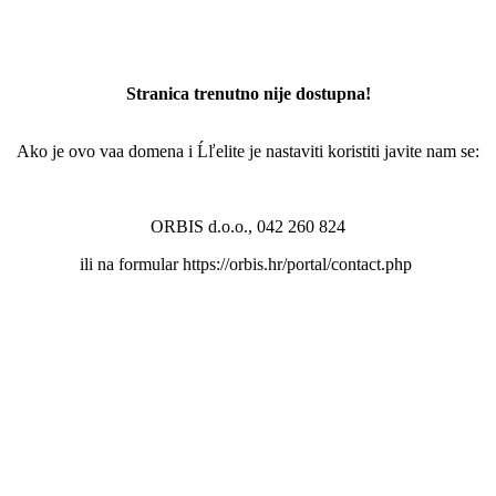
Stranica trenutno nije dostupna!
Ako je ovo vaa domena i Ĺľelite je nastaviti koristiti javite nam se:
ORBIS d.o.o., 042 260 824
ili na formular https://orbis.hr/portal/contact.php