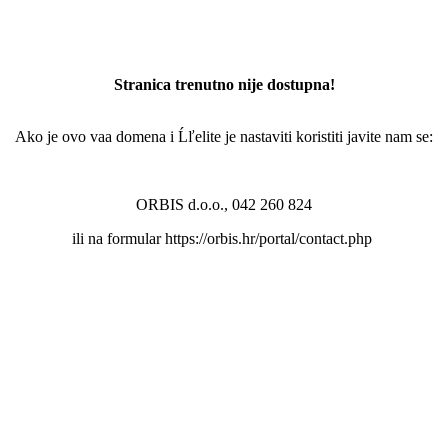
Stranica trenutno nije dostupna!
Ako je ovo vaa domena i Ĺľelite je nastaviti koristiti javite nam se:
ORBIS d.o.o., 042 260 824
ili na formular https://orbis.hr/portal/contact.php